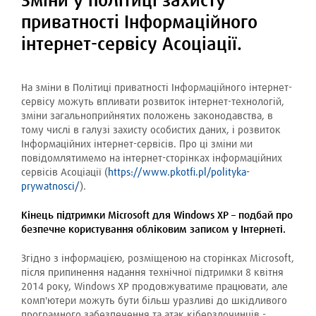
Зміни у політиці захисту
приватності Інформаційного
інтернет-сервісу Асоціації.
На зміни в Політиці приватності Інформаційного інтернет-
сервісу можуть впливати розвиток інтернет-технологій,
зміни загальноприйнятих положень законодавства, в
тому числі в галузі захисту особистих даних, і розвиток
Інформаційних інтернет-сервісів. Про ці зміни ми
повідомлятимемо на інтернет-сторінках інформаційних
сервісів Асоціації (
https://www.pkotfi.pl/polityka-
prywatnosci/
).
Кінець підтримки Microsoft для Windows XP – подбай про
безпечне користування обліковим записом у Інтернеті.
Згідно з інформацією, розміщеною на сторінках Microsoft,
після припинення надання технічної підтримки 8 квітня
2014 року, Windows XP продовжуватиме працювати, але
комп'ютери можуть бути більш уразливі до шкідливого
програмного забезпечення та атак кіберзлочинців -