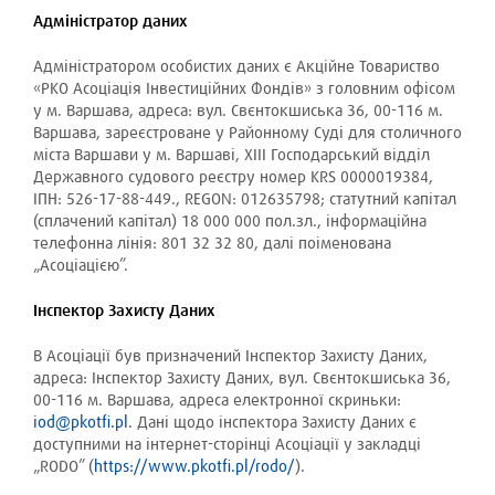
Адміністратор даних
Адміністратором особистих даних є Акційне Товариство
«PKO Асоціація Інвестиційних Фондів» з головним офісом
у м. Варшава, адреса: вул.
Свєнтокшиська 36
, 00-116 м.
Варшава, зареєстроване у Районному Суді для столичного
міста Варшави у м. Варшаві, XIII Господарський відділ
Державного судового реєстру номер KRS 0000019384,
ІПН: 526-17-88-449., REGON: 012635798; статутний капітал
(сплачений капітал) 18 000 000 пол.зл., інформаційна
телефонна лінія: 801 32 32 80, далі поіменована
„Асоціацією”.
Інспектор Захисту Даних
В Асоціації був призначений Інспектор Захисту Даних,
адреса: Інспектор Захисту Даних, вул.
Свєнтокшиська 36
,
00-116 м. Варшава, адреса електронної скриньки:
iod@pkotfi.pl
. Дані щодо інспектора Захисту Даних є
доступними на інтернет-сторінці Асоціації у закладці
„RODO” (
https://www.pkotfi.pl/rodo/
).