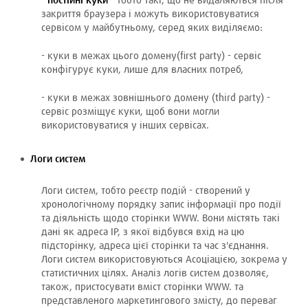
-
постійні куки
- тобто такі, що не видаляються після
закриття браузера i можуть використовуватися
сервісом у майбутньому, серед яких виділяємо:
- куки в межах цього домену(first party) - сервіс
конфігурує куки, лише для власних потреб,
- куки в межах зовнішнього домену (third party) -
сервіс розміщує куки, щоб вони могли
використовуватися у інших сервісах.
Логи систем
Логи систем, тобто реєстр подій - створений у
хронологічному порядку запис інформації про події
та діяльність щодо сторінки WWW. Вони містять такі
дані як адреса ІР, з якої відбувся вхід на цю
підсторінку, адреса цієї сторінки та час з'єднання.
Логи систем використовуються Асоціацією, зокрема у
статистичних цілях. Аналіз логів систем дозволяє,
також, пристосувати вміст сторінки WWW. та
представленого маркетингового змісту, до переваг