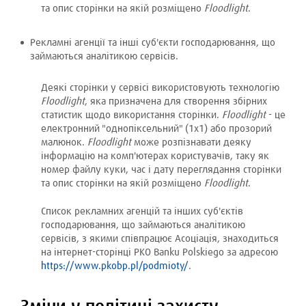
та опис сторінки на якій розміщено
Floodlight
.
Рекламні агенції та інші суб'єкти господарювання, що
займаються аналітикою сервісів.
Деякі сторінки у сервісі використовують технологію
Floodlight
, яка призначена для створення збірних
статистик щодо використання сторінки.
Floodlight
- це
електронний "однопіксельний" (1x1) або прозорий
малюнок.
Floodlight
може розпізнавати деяку
інформацію на комп'ютерах користувачів, таку як
номер файлу куки, час і дату переглядання сторінки
та опис сторінки на якій розміщено
Floodlight
.
Список рекламних агенцій та інших суб'єктів
господарювання, що займаються аналітикою
сервісів, з якими співпрацює Асоціація, знаходиться
на інтернет-сторінці PKO Banku Polskiego за адресою
https://www.pkobp.pl/podmioty/
.