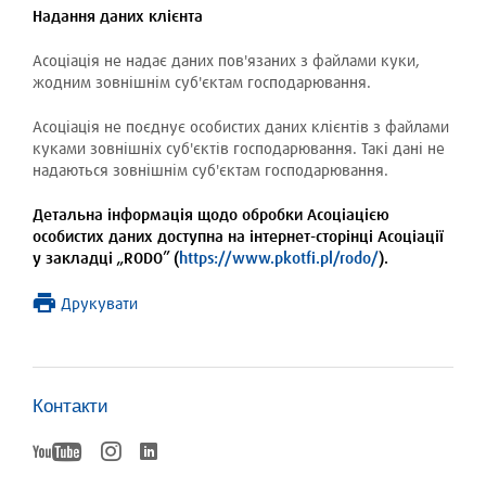
Надання даних клієнта
Асоціація не надає даних пов'язаних з файлами куки,
жодним зовнішнім суб'єктам господарювання.
Асоціація не поєднує особистих даних клієнтів з файлами
куками зовнішніх суб'єктів господарювання. Такі дані не
надаються зовнішнім суб'єктам господарювання.
Детальна інформація щодо обробки Асоціацією
особистих даних доступна на інтернет-сторінці Асоціації
у закладці „RODO” (
https://www.pkotfi.pl/rodo/
).
Друкувати
Контакти
YouTube
Instagram
LinkedIn
otworzy
otworzy
się