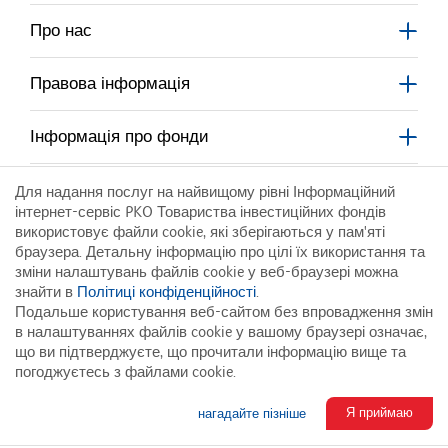
otworzy
się
w
w
Про нас
nowym
nowym
się
oknie
oknie
Правова інформація
w
nowym
Інформація про фонди
oknie
Корпоративний поядок
Для надання послуг на найвищому рівні Інформаційний
інтернет-сервіс PKO Товариства інвестиційних фондів
використовує файли cookie, які зберігаються у пам'яті
Для контрагентів
браузера. Детальну інформацію про цілі їх використання та
зміни налаштувань файлів cookie у веб-браузері можна
знайти в
Політиці конфіденційності
.
Інфолінія:
Подальше користування веб-сайтом без впровадження змін
801 323 280
в налаштуваннях файлів cookie у вашому браузері означає,
що ви підтверджуєте, що прочитали інформацію вище та
погоджуєтесь з файлами cookie.
Wersja Polska
English Version
© 2026 PKO TFI SA
Я приймаю
нагадайте пізніше