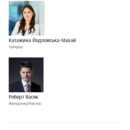
Катажина Йодловська-Махай
Трейдер
Роберт Васяк
Менеджер/Маклер