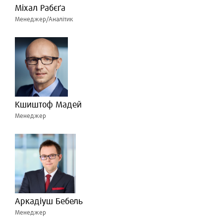
Міхал Рабєґа
Менеджер/Аналітик
Кшиштоф Мадей
Менеджер
Аркадіуш Бебель
Менеджер