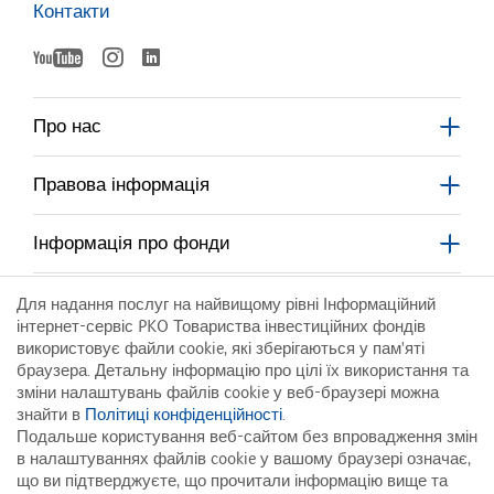
Контакти
YouTube
Instagram
LinkedIn
otworzy
otworzy
otworzy
się
się
w
w
Про нас
nowym
nowym
się
oknie
oknie
Правова інформація
w
nowym
Інформація про фонди
oknie
Корпоративний поядок
Для надання послуг на найвищому рівні Інформаційний
інтернет-сервіс PKO Товариства інвестиційних фондів
використовує файли cookie, які зберігаються у пам'яті
Для контрагентів
браузера. Детальну інформацію про цілі їх використання та
зміни налаштувань файлів cookie у веб-браузері можна
знайти в
Політиці конфіденційності
.
Інфолінія:
Подальше користування веб-сайтом без впровадження змін
801 323 280
в налаштуваннях файлів cookie у вашому браузері означає,
що ви підтверджуєте, що прочитали інформацію вище та