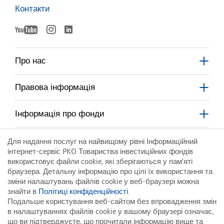
Контакти
YouTube
Instagram
LinkedIn
otworzy
otworzy
otworzy
się
się
w
w
Про нас
nowym
nowym
się
oknie
oknie
Правова інформація
w
nowym
Інформація про фонди
oknie
Корпоративний поядок
Для надання послуг на найвищому рівні Інформаційний
інтернет-сервіс PKO Товариства інвестиційних фондів
використовує файли cookie, які зберігаються у пам'яті
Для контрагентів
браузера. Детальну інформацію про цілі їх використання та
зміни налаштувань файлів cookie у веб-браузері можна
знайти в
Політиці конфіденційності
.
Інфолінія:
Подальше користування веб-сайтом без впровадження змін
801 323 280
в налаштуваннях файлів cookie у вашому браузері означає,
що ви підтверджуєте, що прочитали інформацію вище та