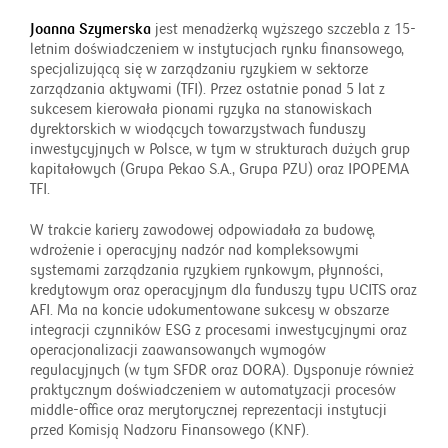
Joanna Szymerska
jest menadżerką wyższego szczebla z 15-
letnim doświadczeniem w instytucjach rynku finansowego,
specjalizującą się w zarządzaniu ryzykiem w sektorze
zarządzania aktywami (TFI). Przez ostatnie ponad 5 lat z
sukcesem kierowała pionami ryzyka na stanowiskach
dyrektorskich w wiodących towarzystwach funduszy
inwestycyjnych w Polsce, w tym w strukturach dużych grup
kapitałowych (Grupa Pekao S.A., Grupa PZU) oraz IPOPEMA
TFI.
W trakcie kariery zawodowej odpowiadała za budowę,
wdrożenie i operacyjny nadzór nad kompleksowymi
systemami zarządzania ryzykiem rynkowym, płynności,
kredytowym oraz operacyjnym dla funduszy typu UCITS oraz
AFI. Ma na koncie udokumentowane sukcesy w obszarze
integracji czynników ESG z procesami inwestycyjnymi oraz
operacjonalizacji zaawansowanych wymogów
regulacyjnych (w tym SFDR oraz DORA). Dysponuje również
praktycznym doświadczeniem w automatyzacji procesów
middle-office oraz merytorycznej reprezentacji instytucji
przed Komisją Nadzoru Finansowego (KNF).