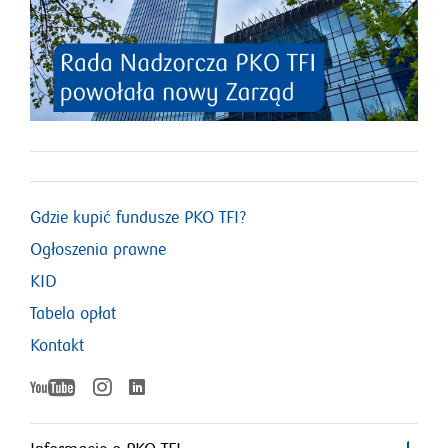
Gdzie kupić fundusze PKO TFI?
Ogłoszenia prawne
KID
Tabela opłat
Kontakt
YouTube
Instagram
LinkedIn
otworzy
otworzy
otworzy
się
się
w
w