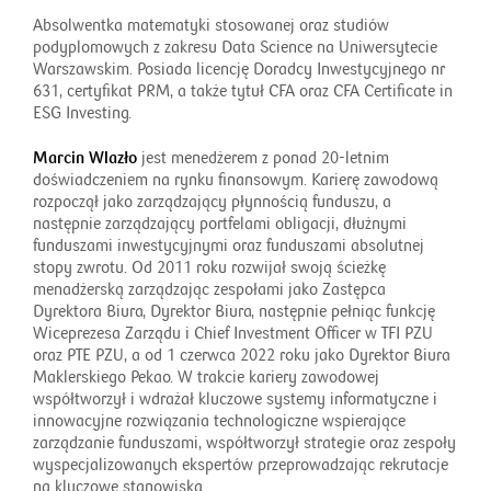
Absolwentka matematyki stosowanej oraz studiów
podyplomowych z zakresu Data Science na Uniwersytecie
Warszawskim. Posiada licencję Doradcy Inwestycyjnego nr
631, certyfikat PRM, a także tytuł CFA oraz CFA Certificate in
ESG Investing.
Marcin Wlazło
jest menedżerem z ponad 20-letnim
doświadczeniem na rynku finansowym. Karierę zawodową
rozpoczął jako zarządzający płynnością funduszu, a
następnie zarządzający portfelami obligacji, dłużnymi
funduszami inwestycyjnymi oraz funduszami absolutnej
stopy zwrotu. Od 2011 roku rozwijał swoją ścieżkę
menadżerską zarządzając zespołami jako Zastępca
Dyrektora Biura, Dyrektor Biura, następnie pełniąc funkcję
Wiceprezesa Zarządu i Chief Investment Officer w TFI PZU
oraz PTE PZU, a od 1 czerwca 2022 roku jako Dyrektor Biura
Maklerskiego Pekao. W trakcie kariery zawodowej
współtworzył i wdrażał kluczowe systemy informatyczne i
innowacyjne rozwiązania technologiczne wspierające
zarządzanie funduszami, współtworzył strategie oraz zespoły
wyspecjalizowanych ekspertów przeprowadzając rekrutacje
na kluczowe stanowiska.