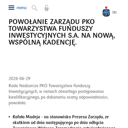
POWOŁANIE ZARZĄDU PKO
TOWARZYSTWA FUNDUSZY
INWESTYCYJNYCH S.A. NA NOWĄ,
WSPÓLNĄ KADENCJĘ.
2026-06-29
Rada Nadzorcza PKO Towarzystwa Funduszy
Inwestycyjnych, w ramach otwartego postępowania
kwalifikacyjnego, po dokonaniu oceny odpowiedniości,
powołała:
Rafała Madeja - na stanowisko Prezesa Zarządu, ze
skutkiem od dnia następującego po dniu odbycia