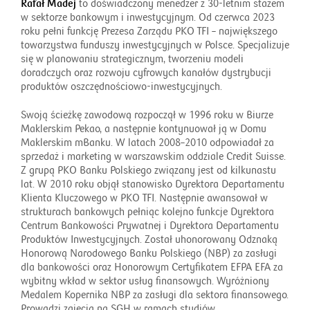
Rafał Madej
to doświadczony menedżer z 30-letnim stażem
w sektorze bankowym i inwestycyjnym. Od czerwca 2023
roku pełni funkcję Prezesa Zarządu PKO TFI – największego
towarzystwa funduszy inwestycyjnych w Polsce. Specjalizuje
się w planowaniu strategicznym, tworzeniu modeli
doradczych oraz rozwoju cyfrowych kanałów dystrybucji
produktów oszczędnościowo-inwestycyjnych.
Swoją ścieżkę zawodową rozpoczął w 1996 roku w Biurze
Maklerskim Pekao, a następnie kontynuował ją w Domu
Maklerskim mBanku. W latach 2008–2010 odpowiadał za
sprzedaż i marketing w warszawskim oddziale Credit Suisse.
Z grupą PKO Banku Polskiego związany jest od kilkunastu
lat. W 2010 roku objął stanowisko Dyrektora Departamentu
Klienta Kluczowego w PKO TFI. Następnie awansował w
strukturach bankowych pełniąc kolejno funkcje Dyrektora
Centrum Bankowości Prywatnej i Dyrektora Departamentu
Produktów Inwestycyjnych. Został uhonorowany Odznaką
Honorową Narodowego Banku Polskiego (NBP) za zasługi
dla bankowości oraz Honorowym Certyfikatem EFPA EFA za
wybitny wkład w sektor usług finansowych. Wyróżniony
Medalem Kopernika NBP za zasługi dla sektora finansowego.
Prowadzi zajęcia na SGH w ramach studiów