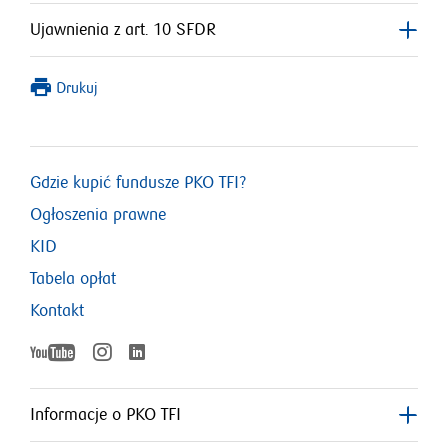
Ujawnienia z art. 10 SFDR
Drukuj
Gdzie kupić fundusze PKO TFI?
Ogłoszenia prawne
KID
Tabela opłat
Kontakt
YouTube
Instagram
LinkedIn
otworzy
otworzy
otworzy
się
się
w
w
Informacje o PKO TFI
nowym
nowym
się
oknie
oknie