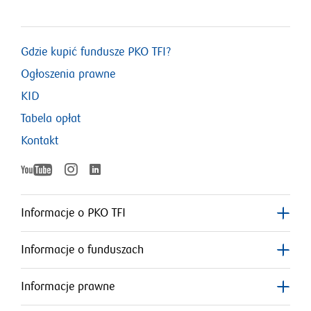
w
się
oknie
nowym
w
oknie
nowym
Gdzie kupić fundusze PKO TFI?
oknie
Ogłoszenia prawne
KID
Tabela opłat
Kontakt
YouTube
Instagram
LinkedIn
otworzy
otworzy
otworzy
się
się
w
w
Informacje o PKO TFI
nowym
nowym
się
oknie
oknie
Informacje o funduszach
w
nowym
Informacje prawne