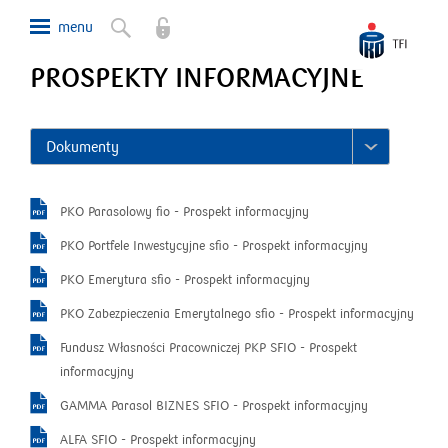
PROSPEKTY INFORMACYJNE
Dokumenty
otworzy
PKO Parasolowy fio - Prospekt informacyjny
się
otworzy
PKO Portfele Inwestycyjne sfio - Prospekt informacyjny
w
się
otworzy
PKO Emerytura sfio - Prospekt informacyjny
nowym
w
się
oknie
otwor
PKO Zabezpieczenia Emerytalnego sfio - Prospekt informacyjny
nowym
w
się
oknie
Fundusz Własności Pracowniczej PKP SFIO - Prospekt
nowym
w
otworzy
informacyjny
oknie
nowy
się
otworzy
GAMMA Parasol BIZNES SFIO - Prospekt informacyjny
oknie
w
się
otworzy
ALFA SFIO - Prospekt informacyjny
nowym