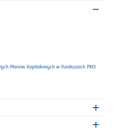
otworzy
czych Planów Kapitałowych w Funduszach PKO
się
w
nowym
oknie