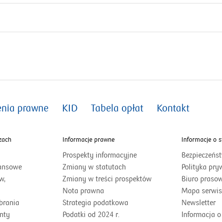
enia prawne
KID
Tabela opłat
Kontakt
zach
Informacje prawne
Informacje o s
Prospekty informacyjne
Bezpieczeńs
otworzy
nansowe
Zmiany w statutach
Polityka pry
się
otworzy
w,
Zmiany w treści prospektów
Biuro praso
w
się
Nota prawna
Mapa serwi
nowym
w
brania
Strategia podatkowa
Newsletter
otworzy
oknie
nowym
nty
Podatki od 2024 r.
Informacja o