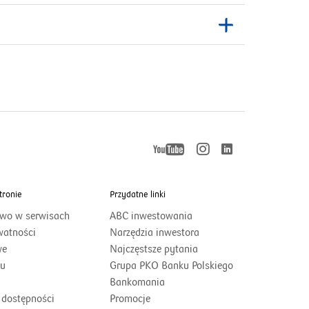
YouTube
Instagram
LinkedIn
otworzy
otworzy
otworzy
się
się
w
w
nowym
tronie
Przydatne linki
nowym
się
oknie
oknie
two w serwisach
ABC inwestowania
w
watności
Narzędzia inwestora
we
Najczęstsze pytania
nowym
otworzy
su
Grupa PKO Banku Polskiego
otworzy
się
Bankomania
oknie
się
w
 dostępności
Promocje