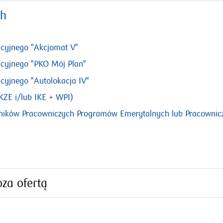
ch
otworzy
cyjnego "Akcjomat V"
się
otworzy
cyjnego "PKO Mój Plan"
w
się
yjnego "Autolokacja IV"
nowym
w
oknie
otworzy
KZE i/lub IKE + WPI)
nowym
się
oknie
tników Pracowniczych Programów Emerytalnych lub Pracowni
w
nowym
oknie
za ofertą