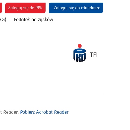
otworzy
otworzy
otworzy się w 
Zaloguj się do PPK
Zaloguj się do i-fundusze
się
się
SG)
Podatek od zysków
w
w
nowym
nowym
oknie
oknie
t Reader.
Pobierz Acrobat Reader