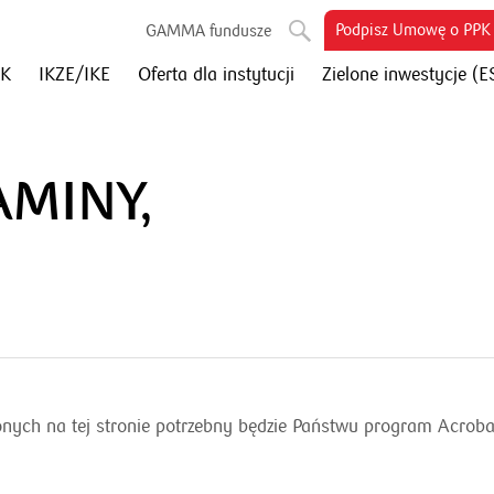
otworzy
Podpisz Umowę o PPK
GAMMA fundusze
się
PK
IKZE/IKE
Oferta dla instytucji
Zielone inwestycje (E
w
nowym
oknie
AMINY,
ych na tej stronie potrzebny będzie Państwu program Acroba