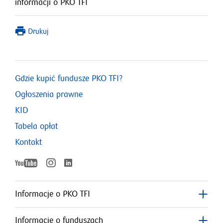
informacji o PKO TFI
Drukuj
Gdzie kupić fundusze PKO TFI?
Ogłoszenia prawne
KID
Tabela opłat
Kontakt
YouTube
Instagram
LinkedIn
otworzy
otworzy
otworzy
się
się
w
w
Informacje o PKO TFI
nowym
nowym
się
oknie
oknie
Informacje o funduszach