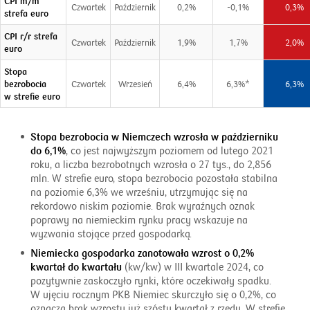
CPI m/m
Czwartek
Październik
0,2%
-0,1%
0,3%
strefa euro
CPI r/r strefa
Czwartek
Październik
1,9%
1,7%
2,0%
euro
Stopa
bezrobocia
Czwartek
Wrzesień
6,4%
6,3%*
6,3%
w strefie euro
Stopa bezrobocia w Niemczech wzrosła w październiku
do 6,1%
, co jest najwyższym poziomem od lutego 2021
roku, a liczba bezrobotnych wzrosła o 27 tys., do 2,856
mln. W strefie euro, stopa bezrobocia pozostała stabilna
na poziomie 6,3% we wrześniu, utrzymując się na
rekordowo niskim poziomie. Brak wyraźnych oznak
poprawy na niemieckim rynku pracy wskazuje na
wyzwania stojące przed gospodarką.
Niemiecka gospodarka zanotowała wzrost o 0,2%
kwartał do kwartału
(kw/kw) w III kwartale 2024, co
pozytywnie zaskoczyło rynki, które oczekiwały spadku.
W ujęciu rocznym PKB Niemiec skurczyło się o 0,2%, co
oznacza brak wzrostu już szósty kwartał z rzędu. W strefie