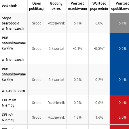
Dzień
Badany
Wartość
Wartość
Wartoś
Wskaźnik
publikacji
okres
oczekiwana
poprzednia
opublikow
Stopa
bezrobocia
Środa
Październik
6,1%
6,0%
6,1%
w Niemczech
PKB
annualizowane
kw/kw
Środa
3 kwartał
-0,1%
-0,3%*
0,2%
w Niemczech
PKB
annualizowane
kw/kw
Środa
3 kwartał
0,2%
0,2%
0,4%
w strefie euro
CPI m/m
Środa
Październik
0,2%
0,0%
0,4%
Niemcy
CPI r/r
Środa
Październik
1,8%
1,6%
2,0%
Niemcy