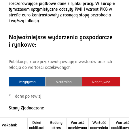
rozczarowujące piątkowe dane z rynku pracy. W Europie
tymczasem optymistyczne odczyty PMI i wzrost PKB w
strefie euro kontrastowały z rosnącą stopą bezrobocia
i wyższą inflacją.
Najważniejsze wydarzenia gospodarcze
i rynkowe:
Publikacje, które przykuwały uwagę inwestorów oraz ich
relacja do wartości oczekiwanych:
Pozytywna
Neutralna
Negatywna
* - dane po rewizji
Stany Zjednoczone
Dzień
Badany
Wartość
Wartość
Wartoś
Wskaźnik
publikacji
okres
oczekiwana
poprzednia
opublikow