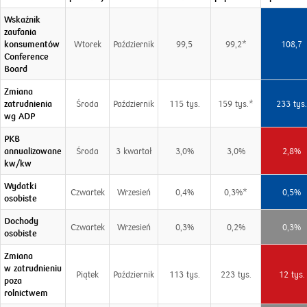
Wskaźnik
zaufania
konsumentów
Wtorek
Październik
99,5
99,2*
108,7
Conference
Board
Zmiana
zatrudnienia
Środa
Październik
115 tys.
159 tys.*
233 tys.
wg ADP
PKB
annualizowane
Środa
3 kwartał
3,0%
3,0%
2,8%
kw/kw
Wydatki
Czwartek
Wrzesień
0,4%
0,3%*
0,5%
osobiste
Dochody
Czwartek
Wrzesień
0,3%
0,2%
0,3%
osobiste
Zmiana
w zatrudnieniu
Piątek
Październik
113 tys.
223 tys.
12 tys.
poza
rolnictwem