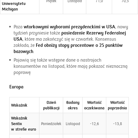
Piątek
Listopad
71,0
70,5
Uniwersytetu
Michigan
Poza
wtorkowymi wyborami prezydenckimi w USA
, nowy
tydzień przyniesie także
posiedzenie Rezerwy Federalnej
USA
, które ma zakończyć się w czwartek. Konsensus
zakłada, że
Fed obniży stopy procentowe o 25 punktów
bazowych
.
Pojawią się także wstępne dane o nastrojach
konsumentów na listopad, które mają pokazać nieznaczną
poprawę.
Europa
Dzień
Badany
Wartość
Wartość
Wskaźnik
publikacji
okres
oczekiwana
poprzednia
Wskaźnik
Sentix
Poniedziałek
Listopad
-12,6
-13,8
w strefie euro