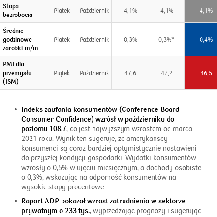
Stopa
Piątek
Październik
4,1%
4,1%
4,1%
bezrobocia
Średnie
godzinowe
Piątek
Październik
0,3%
0,3%*
0,4%
zarobki m/m
PMI dla
przemysłu
Piątek
Październik
47,6
47,2
46,5
(ISM)
Indeks zaufania konsumentów (Conference Board
Consumer Confidence) wzrósł w październiku do
poziomu 108,7
, co jest najwyższym wzrostem od marca
2021 roku. Wynik ten sugeruje, że amerykańscy
konsumenci są coraz bardziej optymistycznie nastawieni
do przyszłej kondycji gospodarki. Wydatki konsumentów
wzrosły o 0,5% w ujęciu miesięcznym, a dochody osobiste
o 0,3%, wskazując na odporność konsumentów na
wysokie stopy procentowe.
Raport ADP pokazał wzrost zatrudnienia w sektorze
prywatnym o 233 tys.
, wyprzedzając prognozy i sugerując