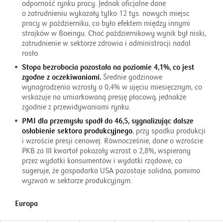
odporność rynku pracy. Jednak oficjalne dane
o zatrudnieniu wykazały tylko 12 tys. nowych miejsc
pracy w październiku, co było efektem między innymi
strajków w Boeingu. Choć październikowy wynik był niski,
zatrudnienie w sektorze zdrowia i administracji nadal
rosło.
Stopa bezrobocia pozostała na poziomie 4,1%, co jest
zgodne z oczekiwaniami.
Średnie godzinowe
wynagrodzenia wzrosły o 0,4% w ujęciu miesięcznym, co
wskazuje na umiarkowaną presję płacową, jednakże
zgodnie z przewidywaniami rynku.
PMI dla przemysłu spadł do 46,5, sygnalizując dalsze
osłabienie sektora produkcyjnego
, przy spadku produkcji
i wzroście presji cenowej. Równocześnie, dane o wzroście
PKB za III kwartał pokazały wzrost o 2,8%, wspierany
przez wydatki konsumentów i wydatki rządowe, co
sugeruje, że gospodarka USA pozostaje solidna, pomimo
wyzwań w sektorze produkcyjnym.
Europa