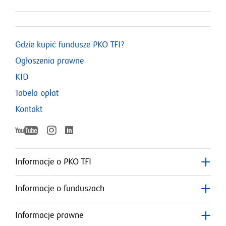
Gdzie kupić fundusze PKO TFI?
Ogłoszenia prawne
KID
Tabela opłat
Kontakt
YouTube
Instagram
LinkedIn
otworzy
otworzy
otworzy
się
się
w
w
Informacje o PKO TFI
nowym
nowym
się
oknie
oknie
Informacje o funduszach
w
nowym
Informacje prawne