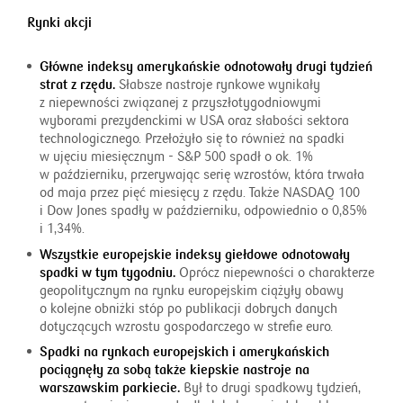
Rynki akcji
Główne indeksy amerykańskie odnotowały drugi tydzień
strat z rzędu.
Słabsze nastroje rynkowe wynikały
z niepewności związanej z przyszłotygodniowymi
wyborami prezydenckimi w USA oraz słabości sektora
technologicznego. Przełożyło się to również na spadki
w ujęciu miesięcznym - S&P 500 spadł o ok. 1%
w październiku, przerywając serię wzrostów, która trwała
od maja przez pięć miesięcy z rzędu. Także NASDAQ 100
i Dow Jones spadły w październiku, odpowiednio o 0,85%
i 1,34%.
Wszystkie europejskie indeksy giełdowe odnotowały
spadki w tym tygodniu.
Oprócz niepewności o charakterze
geopolitycznym na rynku europejskim ciążyły obawy
o kolejne obniżki stóp po publikacji dobrych danych
dotyczących wzrostu gospodarczego w strefie euro.
Spadki na rynkach europejskich i amerykańskich
pociągnęły za sobą także kiepskie nastroje na
warszawskim parkiecie.
Był to drugi spadkowy tydzień,