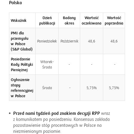
Polska
Dzień
Badany
Wartość
Wartość
Wskaźnik
publikacji
okres
oczekiwana
poprzednia
PMI dla
przemysłu
Poniedziałek
Październik
48,6
48,6
w Polsce
(S&P Global)
Posiedzenie
Wtorek-
Rady Polityki
-
-
-
Środa
Pieniężnej
Ogłoszenie
stopy
Środa
-
5,75%
5,75%
referencyjnej
w Polsce
Przed nami tydzień pod znakiem decyzji RPP
wraz
z komunikatem po posiedzeniu. Konsensus zakłada
pozostawienie stóp procentowych w Polsce na
niezmienionym poziomie.