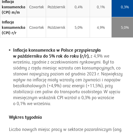
Inflacja
konsumencka
Czwartek
Październik
0,4%
0,1%
0,3%
(CPI) m/m
Inflacja
konsumencka
Czwartek
Październik
5,0%
4,9%
5,0%
(CPI) r/r
Inflacja konsumencka w Polsce przyspieszyła
w październiku do 5% rok do roku (r/r),
z 4,9% we
wrześniu, zgodnie z oczekiwaniami rynkowymi. Był to
siódmy z rzędu miesiąc wzrostu cen konsumpcyjnych, co
stanowi najwyższy poziom od grudnia 2023 r. Największy
wpływ na inflację miały wzrosty cen żywności i napojów
bezalkoholowych (+4,9%) oraz energii (+11,5%), przy
stabilizacji cen paliw do transportu osobistego. W ujęciu
miesięcznym wskaźnik CPI wzrósł o 0,3% po wzroście
o 0,1% we wrześniu.
Wykres tygodnia
Liczba nowych miejsc pracy w sektorze pozarolniczym (ang.