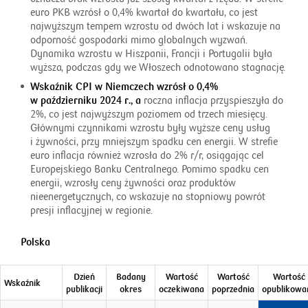
euro PKB wzrósł o 0,4% kwartał do kwartału, co jest
najwyższym tempem wzrostu od dwóch lat i wskazuje na
odporność gospodarki mimo globalnych wyzwań.
Dynamika wzrostu w Hiszpanii, Francji i Portugalii była
wyższa, podczas gdy we Włoszech odnotowano stagnację.
Wskaźnik CPI w Niemczech wzrósł o 0,4%
w październiku 2024 r., a
roczna inflacja przyspieszyła do
2%, co jest najwyższym poziomem od trzech miesięcy.
Głównymi czynnikami wzrostu były wyższe ceny usług
i żywności, przy mniejszym spadku cen energii. W strefie
euro inflacja również wzrosła do 2% r/r, osiągając cel
Europejskiego Banku Centralnego. Pomimo spadku cen
energii, wzrosły ceny żywności oraz produktów
nieenergetycznych, co wskazuje na stopniowy powrót
presji inflacyjnej w regionie.
Polska
Dzień
Badany
Wartość
Wartość
Wartość
Wskaźnik
publikacji
okres
oczekiwana
poprzednia
opublikowa