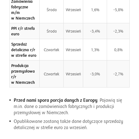
Zamówienia
fabryczne
Środa
Wrzesień
1,6%
-5,8%
m/m
w Niemczech
PPI r/r strefa
Środa
Wrzesień
-3,4%
-2,3%
euro
Sprzedaż
detaliczna r/r
Czwartek
Wrzesień
1,3%
0,8%
w strefie euro
Produkcja
przemysłowa
Czwartek
Wrzesień
-3,0%
-2,7%
r/r
w Niemczech
Przed nami spora porcja danych z Europy
. Pojawią się
m.in. dane o zamówieniach fabrycznych i produkcji
przemysłowej w Niemczech.
Opublikowane zostaną także dane dotyczące sprzedaży
detalicznej w strefie euro za wrzesień.