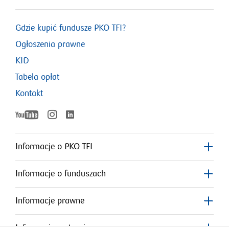
Gdzie kupić fundusze PKO TFI?
Ogłoszenia prawne
KID
Tabela opłat
Kontakt
YouTube
Instagram
LinkedIn
otworzy
otworzy
otworzy
się
się
w
w
Informacje o PKO TFI
nowym
nowym
się
oknie
oknie
Informacje o funduszach
w
nowym
Informacje prawne
oknie
Informacje o stronie