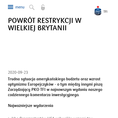
POWRÓT RESTRYKCJI W
WIELKIEJ BRYTANII
2020-09-23
Trudna sytuacja amerykańskiego budżetu oraz wzrost
optymizmu Europejczyków -
o tym mi
ę
dzy innymi pisz
ą
Zarz
ą
dzaj
ą
cy PKO TFI w najnowszym wydaniu naszego
codziennego komentarza inwestycyjnego.
Najważniejsze wydarzenia