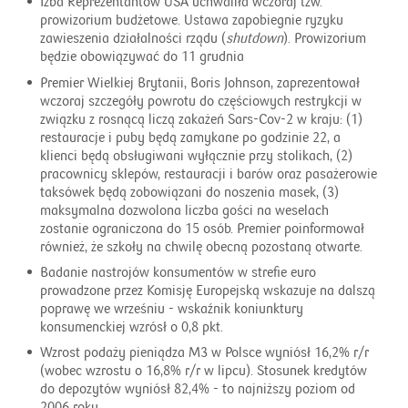
Izba Reprezentantów USA uchwaliła wczoraj tzw.
prowizorium budżetowe. Ustawa zapobiegnie ryzyku
zawieszenia działalności rządu (
shutdown
). Prowizorium
będzie obowiązywać do 11 grudnia
Premier Wielkiej Brytanii, Boris Johnson, zaprezentował
wczoraj szczegóły powrotu do częściowych restrykcji w
związku z rosnącą liczą zakażeń Sars-Cov-2 w kraju: (1)
restauracje i puby będą zamykane po godzinie 22, a
klienci będą obsługiwani wyłącznie przy stolikach, (2)
pracownicy sklepów, restauracji i barów oraz pasażerowie
taksówek będą zobowiązani do noszenia masek, (3)
maksymalna dozwolona liczba gości na weselach
zostanie ograniczona do 15 osób. Premier poinformował
również, że szkoły na chwilę obecną pozostaną otwarte.
Badanie nastrojów konsumentów w strefie euro
prowadzone przez Komisję Europejską wskazuje na dalszą
poprawę we wrześniu - wskaźnik koniunktury
konsumenckiej wzrósł o 0,8 pkt.
Wzrost podaży pieniądza M3 w Polsce wyniósł 16,2% r/r
(wobec wzrostu o 16,8% r/r w lipcu). Stosunek kredytów
do depozytów wyniósł 82,4% - to najniższy poziom od
2006 roku.