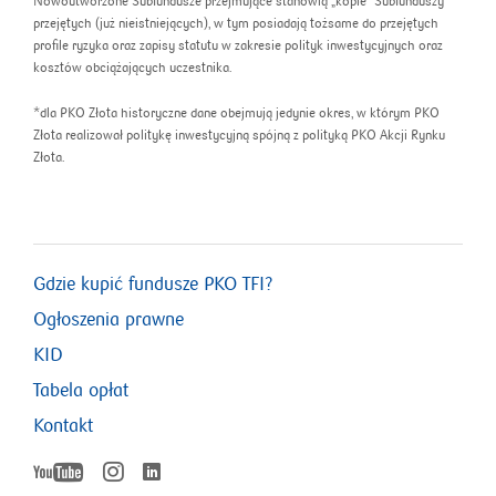
Nowoutworzone Subfundusze przejmujące stanowią „kopie” Subfunduszy
przejętych (już nieistniejących), w tym posiadają tożsame do przejętych
profile ryzyka oraz zapisy statutu w zakresie polityk inwestycyjnych oraz
kosztów obciążających uczestnika.
*dla PKO Złota historyczne dane obejmują jedynie okres, w którym PKO
Złota realizował politykę inwestycyjną spójną z polityką PKO Akcji Rynku
Złota.
Gdzie kupić fundusze PKO TFI?
Ogłoszenia prawne
KID
Tabela opłat
Kontakt
YouTube
Instagram
LinkedIn
otworzy
otworzy