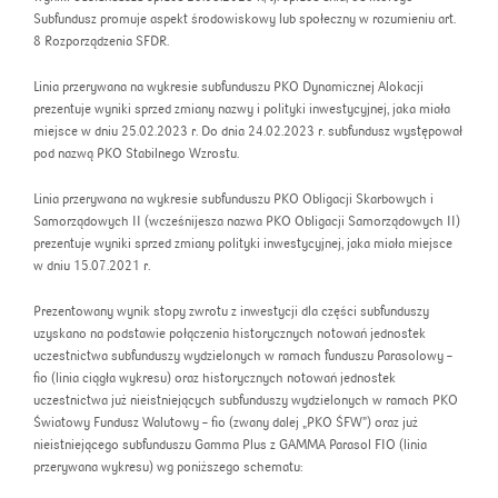
Subfundusz promuje aspekt środowiskowy lub społeczny w rozumieniu art.
8 Rozporządzenia SFDR.
Linia przerywana na wykresie subfunduszu PKO Dynamicznej Alokacji
prezentuje wyniki sprzed zmiany nazwy i polityki inwestycyjnej, jaka miała
miejsce w dniu 25.02.2023 r. Do dnia 24.02.2023 r. subfundusz występował
pod nazwą PKO Stabilnego Wzrostu.
Linia przerywana na wykresie subfunduszu PKO Obligacji Skarbowych i
Samorządowych II (wcześnijesza nazwa PKO Obligacji Samorządowych II)
prezentuje wyniki sprzed zmiany polityki inwestycyjnej, jaka miała miejsce
w dniu 15.07.2021 r.
Prezentowany wynik stopy zwrotu z inwestycji dla części subfunduszy
uzyskano na podstawie połączenia historycznych notowań jednostek
uczestnictwa subfunduszy wydzielonych w ramach funduszu Parasolowy –
fio (linia ciągła wykresu) oraz historycznych notowań jednostek
uczestnictwa już nieistniejących subfunduszy wydzielonych w ramach PKO
Światowy Fundusz Walutowy – fio (zwany dalej „PKO ŚFW”) oraz już
nieistniejącego subfunduszu Gamma Plus z GAMMA Parasol FIO (linia
przerywana wykresu) wg poniższego schematu: