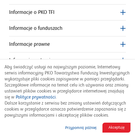
otworzy
się
się
w
w
Informacje o PKO TFI
nowym
nowym
się
oknie
oknie
Informacje o funduszach
w
nowym
Informacje prawne
oknie
Informacje o stronie
Aby świadczyć usługi na najwyższym poziomie, Internetowy
serwis informacyjny PKO Towarzystwa Funduszy Inwestycyjnych
Przydatne linki
wykorzystuje pliki cookies zapisywane w pamięci przeglądarki.
Szczegółowe informacje na temat celu ich używania oraz zmiany
ustawień plików cookies w przeglądarce internetowej znajdują
Infolinia PKO TFI:
się w
Polityce prywatności
.
801 323 280
Dalsze korzystanie z serwisu bez zmiany ustawień dotyczących
cookies w przeglądarce oznacza potwierdzenie zapoznania się z
English Version
Українська версія
powyższymi informacjami i akceptację plików cookies.
© 2026 PKO TFI SA
Akceptuję
Przypomnij później