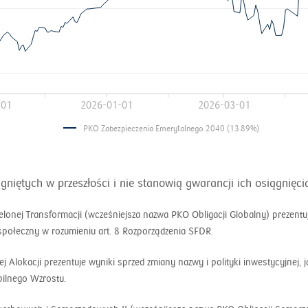
-01
2026-01-01
2026-03-01
PKO Zabezpieczenia Emerytalnego 2040 (13.89%)
iętych w przeszłości i nie stanowią gwarancji ich osiągnięcia
lonej Transformacji (wcześniejsza nazwa PKO Obligacji Globalny) prezentuje
połeczny w rozumieniu art. 8 Rozporządzenia SFDR.
Alokacji prezentuje wyniki sprzed zmiany nazwy i polityki inwestycyjnej, 
ilnego Wzrostu.