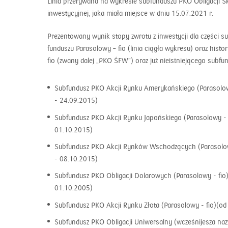
Linia przerywana na wykresie subfunduszu PKO Obligacji S
inwestycyjnej, jaka miała miejsce w dniu 15.07.2021 r.
Prezentowany wynik stopy zwrotu z inwestycji dla części
funduszu Parasolowy – fio (linia ciągła wykresu) oraz hi
fio (zwany dalej „PKO ŚFW”) oraz już nieistniejącego sub
Subfundusz PKO Akcji Rynku Amerykańskiego (Parasolow
- 24.09.2015)
Subfundusz PKO Akcji Rynku Japońskiego (Parasolowy - 
01.10.2015)
Subfundusz PKO Akcji Rynków Wschodzących (Parasolow
- 08.10.2015)
Subfundusz PKO Obligacji Dolarowych (Parasolowy - fi
01.10.2005)
Subfundusz PKO Akcji Rynku Złota (Parasolowy - fio)(o
Subfundusz PKO Obligacji Uniwersalny (wcześnijesza n