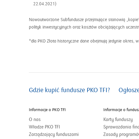
22.04.2021)
Nowoutworzone Subfundusze przejmujące stanowią „kopie” Su
polityk inwestycyjnych oraz kosztów obciążających uczestn
*dla PKO Złota historyczne dane obejmują jedynie okres, w
Gdzie kupić fundusze PKO TFI?
Ogłosz
Informacje o PKO TFI
Informacje o fundus
O nas
Karty funduszy
Władze PKO TFI
Sprawozdania fi
Zarządzający funduszami
Zasady programó