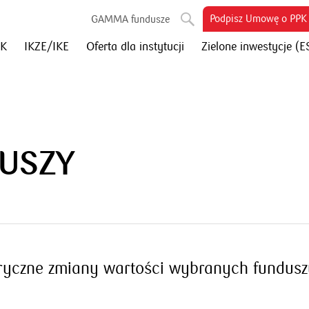
otworzy
Podpisz Umowę o PPK
GAMMA fundusze
się
PK
IKZE/IKE
Oferta dla instytucji
Zielone inwestycje (E
w
nowym
oknie
USZY
toryczne zmiany wartości wybranych fundusz