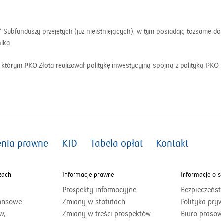
bfunduszy przejętych (już nieistniejących), w tym posiadają tożsame do pr
ika.
 którym PKO Złota realizował politykę inwestycyjną spójną z polityką PKO 
enia prawne
KID
Tabela opłat
Kontakt
zach
Informacje prawne
Informacje o s
Prospekty informacyjne
Bezpieczeńs
otworzy
nansowe
Zmiany w statutach
Polityka pry
się
otworzy
w,
Zmiany w treści prospektów
Biuro praso