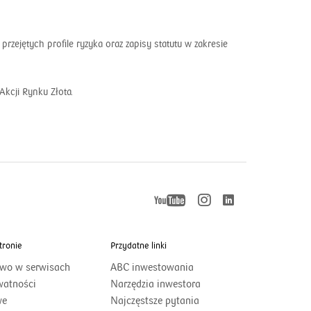
zejętych profile ryzyka oraz zapisy statutu w zakresie
Akcji Rynku Złota.
YouTube
Instagram
LinkedIn
otworzy
otworzy
otworzy
się
się
w
w
nowym
tronie
Przydatne linki
nowym
się
oknie
oknie
two w serwisach
ABC inwestowania
w
watności
Narzędzia inwestora
we
Najczęstsze pytania