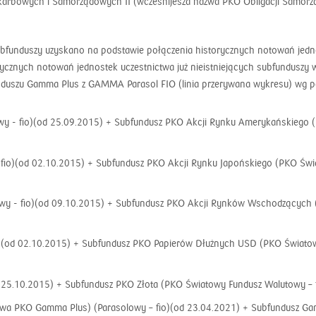
karbowych i Samorządowych II (wcześnijesza nazwa PKO Obligacji Samorząd
 subfunduszy uzyskano na podstawie połączenia historycznych notowań jed
storycznych notowań jednostek uczestnictwa już nieistniejących subfundus
funduszu Gamma Plus z GAMMA Parasol FIO (linia przerywana wykresu) wg 
y - fio)(od 25.09.2015) + Subfundusz PKO Akcji Rynku Amerykańskiego (
fio)(od 02.10.2015) + Subfundusz PKO Akcji Rynku Japońskiego (PKO Świ
y - fio)(od 09.10.2015) + Subfundusz PKO Akcji Rynków Wschodzących (
o)(od 02.10.2015) + Subfundusz PKO Papierów Dłużnych USD (PKO Światow
d 25.10.2015) + Subfundusz PKO Złota (PKO Światowy Fundusz Walutowy – 
azwa PKO Gamma Plus) (Parasolowy – fio)(od 23.04.2021) + Subfundusz 