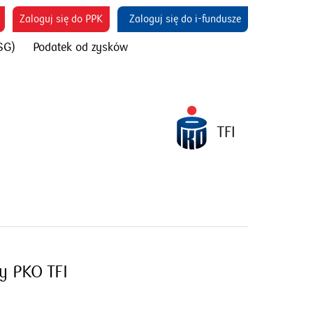
otworzy
otworzy
otworzy się w 
Zaloguj się do PPK
Zaloguj się do i-fundusze
się
się
SG)
Podatek od zysków
w
w
nowym
nowym
oknie
oknie
y PKO TFI