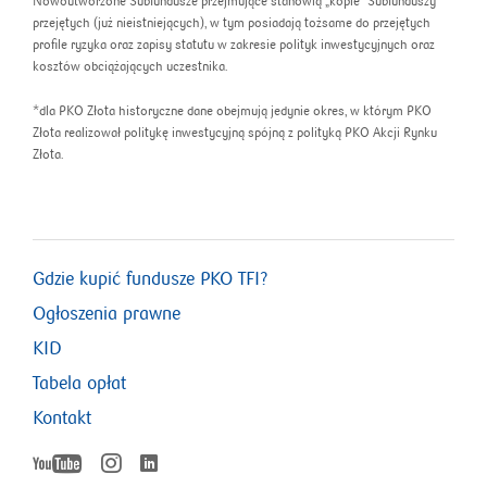
Nowoutworzone Subfundusze przejmujące stanowią „kopie” Subfunduszy
przejętych (już nieistniejących), w tym posiadają tożsame do przejętych
profile ryzyka oraz zapisy statutu w zakresie polityk inwestycyjnych oraz
kosztów obciążających uczestnika.
*dla PKO Złota historyczne dane obejmują jedynie okres, w którym PKO
Złota realizował politykę inwestycyjną spójną z polityką PKO Akcji Rynku
Złota.
Gdzie kupić fundusze PKO TFI?
Ogłoszenia prawne
KID
Tabela opłat
Kontakt
YouTube
Instagram
LinkedIn
otworzy
otworzy