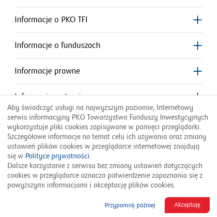
otworzy
się
się
w
w
Informacje o PKO TFI
nowym
nowym
się
oknie
oknie
Informacje o funduszach
w
nowym
Informacje prawne
oknie
Informacje o stronie
Aby świadczyć usługi na najwyższym poziomie, Internetowy
serwis informacyjny PKO Towarzystwa Funduszy Inwestycyjnych
Przydatne linki
wykorzystuje pliki cookies zapisywane w pamięci przeglądarki.
Szczegółowe informacje na temat celu ich używania oraz zmiany
ustawień plików cookies w przeglądarce internetowej znajdują
Infolinia PKO TFI:
się w
Polityce prywatności
.
801 323 280
Dalsze korzystanie z serwisu bez zmiany ustawień dotyczących
cookies w przeglądarce oznacza potwierdzenie zapoznania się z
English Version
Українська версія
powyższymi informacjami i akceptację plików cookies.
© 2026 PKO TFI SA
Akceptuję
Przypomnij później