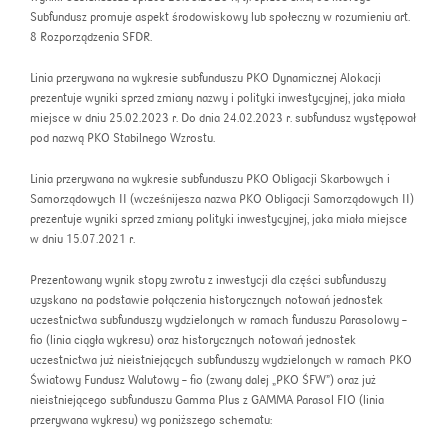
Subfundusz promuje aspekt środowiskowy lub społeczny w rozumieniu art.
8 Rozporządzenia SFDR.
Linia przerywana na wykresie subfunduszu PKO Dynamicznej Alokacji
prezentuje wyniki sprzed zmiany nazwy i polityki inwestycyjnej, jaka miała
miejsce w dniu 25.02.2023 r. Do dnia 24.02.2023 r. subfundusz występował
pod nazwą PKO Stabilnego Wzrostu.
Linia przerywana na wykresie subfunduszu PKO Obligacji Skarbowych i
Samorządowych II (wcześnijesza nazwa PKO Obligacji Samorządowych II)
prezentuje wyniki sprzed zmiany polityki inwestycyjnej, jaka miała miejsce
w dniu 15.07.2021 r.
Prezentowany wynik stopy zwrotu z inwestycji dla części subfunduszy
uzyskano na podstawie połączenia historycznych notowań jednostek
uczestnictwa subfunduszy wydzielonych w ramach funduszu Parasolowy –
fio (linia ciągła wykresu) oraz historycznych notowań jednostek
uczestnictwa już nieistniejących subfunduszy wydzielonych w ramach PKO
Światowy Fundusz Walutowy – fio (zwany dalej „PKO ŚFW”) oraz już
nieistniejącego subfunduszu Gamma Plus z GAMMA Parasol FIO (linia
przerywana wykresu) wg poniższego schematu: