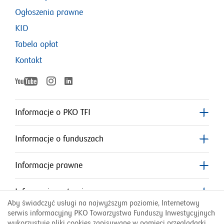
Ogłoszenia prawne
KID
Tabela opłat
Kontakt
YouTube
Instagram
LinkedIn
otworzy
otworzy
otworzy
się
się
w
w
Informacje o PKO TFI
nowym
nowym
się
oknie
oknie
Informacje o funduszach
w
nowym
Informacje prawne
oknie
Informacje o stronie
Aby świadczyć usługi na najwyższym poziomie, Internetowy
serwis informacyjny PKO Towarzystwa Funduszy Inwestycyjnych
Przydatne linki
wykorzystuje pliki cookies zapisywane w pamięci przeglądarki.