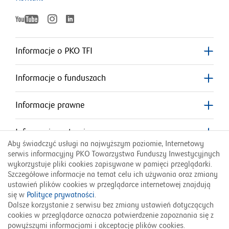
YouTube
Instagram
LinkedIn
otworzy
otworzy
otworzy
się
się
w
w
Informacje o PKO TFI
nowym
nowym
się
oknie
oknie
Informacje o funduszach
w
nowym
Informacje prawne
oknie
Informacje o stronie
Aby świadczyć usługi na najwyższym poziomie, Internetowy
serwis informacyjny PKO Towarzystwa Funduszy Inwestycyjnych
Przydatne linki
wykorzystuje pliki cookies zapisywane w pamięci przeglądarki.
Szczegółowe informacje na temat celu ich używania oraz zmiany
ustawień plików cookies w przeglądarce internetowej znajdują
Infolinia PKO TFI:
się w
Polityce prywatności
.
801 323 280
Dalsze korzystanie z serwisu bez zmiany ustawień dotyczących
cookies w przeglądarce oznacza potwierdzenie zapoznania się z
English Version
Українська версія
powyższymi informacjami i akceptację plików cookies.