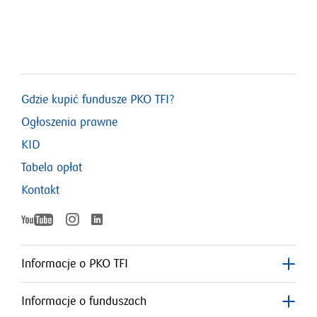
Gdzie kupić fundusze PKO TFI?
Ogłoszenia prawne
KID
Tabela opłat
Kontakt
YouTube
Instagram
LinkedIn
otworzy
otworzy
otworzy
się
się
w
w
Informacje o PKO TFI
nowym
nowym
się
oknie
oknie
Informacje o funduszach
w