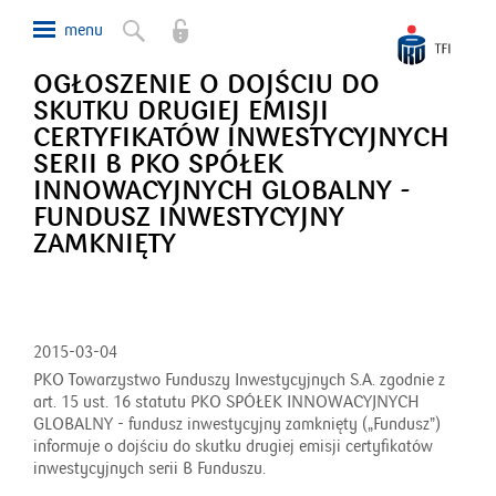
OGŁOSZENIE O DOJŚCIU DO
SKUTKU DRUGIEJ EMISJI
CERTYFIKATÓW INWESTYCYJNYCH
SERII B PKO SPÓŁEK
INNOWACYJNYCH GLOBALNY -
FUNDUSZ INWESTYCYJNY
ZAMKNIĘTY
2015-03-04
PKO Towarzystwo Funduszy Inwestycyjnych S.A. zgodnie z
art. 15 ust. 16 statutu PKO SPÓŁEK INNOWACYJNYCH
GLOBALNY - fundusz inwestycyjny zamknięty („Fundusz”)
informuje o dojściu do skutku drugiej emisji certyfikatów
inwestycyjnych serii B Funduszu.