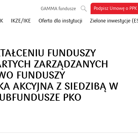
otworzy
Podpisz Umowę o PPK
GAMMA fundusze
się
PK
IKZE/IKE
Oferta dla instytucji
Zielone inwestycje (E
w
nowym
oknie
ZTAŁCENIU FUNDUSZY
ARTYCH ZARZĄDZANYCH
TWO FUNDUSZY
A AKCYJNA Z SIEDZIBĄ W
UBFUNDUSZE PKO