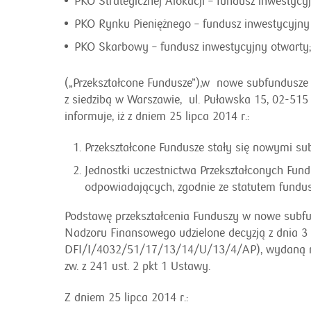
PKO Strategicznej Alokacji – fundusz inwestycy
PKO Rynku Pieniężnego – fundusz inwestycyjny
PKO Skarbowy – fundusz inwestycyjny otwarty
(„Przekształcone Fundusze”),w nowe subfundusze
z siedzibą w Warszawie, ul. Puławska 15, 02-5
informuje, iż z dniem 25 lipca 2014 r.:
Przekształcone Fundusze stały się nowymi s
Jednostki uczestnictwa Przekształconych Fun
odpowiadających, zgodnie ze statutem fundu
Podstawę przekształcenia Funduszy w nowe subfu
Nadzoru Finansowego udzielone decyzją z dnia 3 
DFI/I/4032/51/17/13/14/U/13/4/AP), wydaną na po
zw. z 241 ust. 2 pkt 1 Ustawy.
Z dniem 25 lipca 2014 r.: