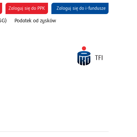
otworzy
otworzy
otworzy się w 
Zaloguj się do PPK
Zaloguj się do i-fundusze
się
się
SG)
Podatek od zysków
w
w
nowym
nowym
oknie
oknie