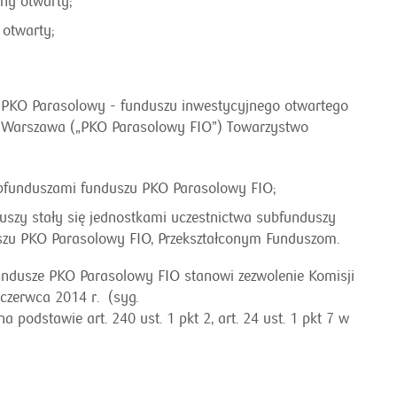
jny otwarty;
 otwarty;
;
 PKO Parasolowy - funduszu inwestycyjnego otwartego
15 Warszawa („PKO Parasolowy FIO”) Towarzystwo
ubfunduszami funduszu PKO Parasolowy FIO;
duszy stały się jednostkami uczestnictwa subfunduszy
szu PKO Parasolowy FIO, Przekształconym Funduszom.
ndusze PKO Parasolowy FIO stanowi zezwolenie Komisji
czerwca 2014 r. (syg.
dstawie art. 240 ust. 1 pkt 2, art. 24 ust. 1 pkt 7 w