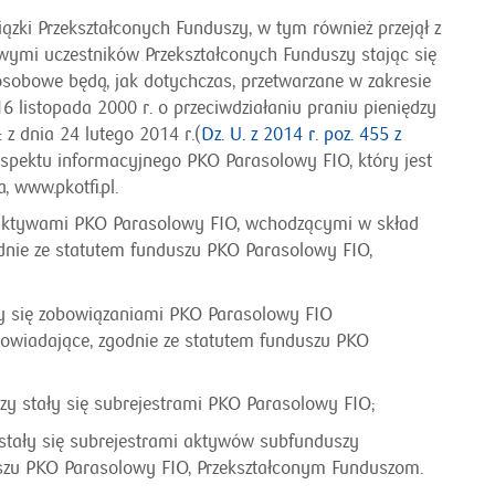
zki Przekształconych Funduszy, w tym również przejął z
mi uczestników Przekształconych Funduszy stając się
obowe będą, jak dotychczas, przetwarzane w zakresie
 listopada 2000 r. o przeciwdziałaniu praniu pieniędzy
 z dnia 24 lutego 2014 r.(
Dz. U. z 2014 r. poz. 455 z
spektu informacyjnego PKO Parasolowy FIO, który jest
 www.pkotfi.pl.
 aktywami PKO Parasolowy FIO, wchodzącymi w skład
nie ze statutem funduszu PKO Parasolowy FIO,
ły się zobowiązaniami PKO Parasolowy FIO
owiadające, zgodnie ze statutem funduszu PKO
.
zy stały się subrejestrami PKO Parasolowy FIO;
stały się subrejestrami aktywów subfunduszy
szu PKO Parasolowy FIO, Przekształconym Funduszom.