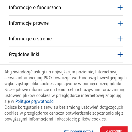
Informacje o funduszach
w
nowym
Informacje prawne
oknie
Informacje o stronie
Przydatne linki
Aby świadczyć usługi na najwyższym poziomie, Internetowy
Infolinia PKO TFI:
serwis informacyjny PKO Towarzystwa Funduszy Inwestycyjnych
801 323 280
wykorzystuje pliki cookies zapisywane w pamięci przeglądarki.
Szczegółowe informacje na temat celu ich używania oraz zmiany
English Version
Українська версія
ustawień plików cookies w przeglądarce internetowej znajdują
się w
Polityce prywatności
.
© 2026 PKO TFI SA
Dalsze korzystanie z serwisu bez zmiany ustawień dotyczących
cookies w przeglądarce oznacza potwierdzenie zapoznania się z
powyższymi informacjami i akceptację plików cookies.
Akceptuję
Przypomnij później