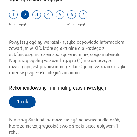
1
2
3
4
5
6
7
2
Niższe ryzyko
Wyższe ryzyko
na
7
Powyższy ogólny wskaźnik ryzyka odpowiada informacjom
zawartym w KID, które są aktualne dla każdego z
subfunduszy na dzień sporządzenia niniejszego materiału.
Najniższy ogólny wskaźnik ryzyka (1) nie oznacza, że
inwestycja jest pozbawiona ryzyka. Ogólny wskaźnik ryzyka
może w przyszłości ulegać zmianom.
Rekomendowany minimalny czas inwestycji
1
rok
Niniejszy Subfundusz może nie być odpowiedni dla osób,
które zamierzają wycofać swoje środki przed upływem 1
roku.