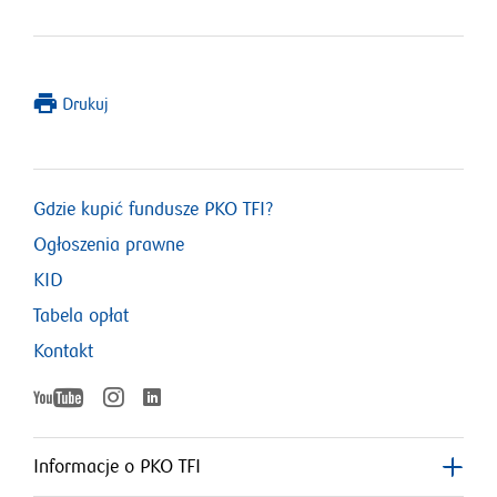
Drukuj
Gdzie kupić fundusze PKO TFI?
Ogłoszenia prawne
KID
Tabela opłat
Kontakt
YouTube
Instagram
LinkedIn
otworzy
otworzy
otworzy
się
się
w
w
Informacje o PKO TFI
nowym
nowym
się
oknie
oknie