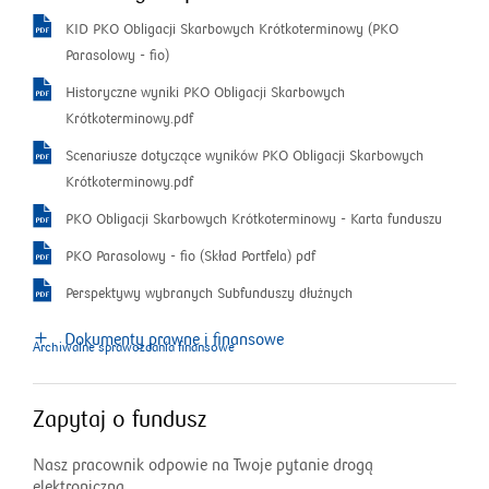
KID PKO Obligacji Skarbowych Krótkoterminowy (PKO
o
Parasolowy - fio)
t
Historyczne wyniki PKO Obligacji Skarbowych
w
o
Krótkoterminowy.pdf
o
t
Scenariusze dotyczące wyników PKO Obligacji Skarbowych
r
w
o
Krótkoterminowy.pdf
z
o
t
y
o
PKO Obligacji Skarbowych Krótkoterminowy - Karta funduszu
r
w
s
t
z
o
PKO Parasolowy - fio (Skład Portfela) pdf
o
i
w
y
t
r
ę
o
Perspektywy wybranych Subfunduszy dłużnych
o
s
w
z
w
t
r
i
o
Dokumenty prawne i finansowe
y
n
w
Archiwalne sprawozdania finansowe
z
ę
r
s
o
o
y
w
z
i
w
r
s
n
y
Zapytaj o fundusz
ę
y
z
i
o
s
w
m
y
ę
w
Nasz pracownik odpowie na Twoje pytanie drogą
i
n
o
s
w
y
elektroniczną.