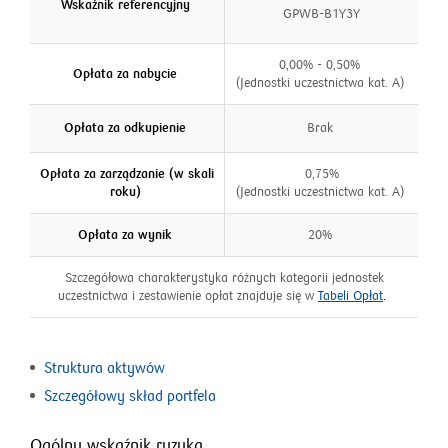
Wskaźnik referencyjny
GPWB-B1Y3Y
0,00% - 0,50%
Opłata za nabycie
(Jednostki uczestnictwa kat. A)
Opłata za odkupienie
Brak
Opłata za zarządzanie (w skali
0,75%
roku)
(Jednostki uczestnictwa kat. A)
Opłata za wynik
20%
Szczegółowa charakterystyka różnych kategorii jednostek
otworzy
uczestnictwa i zestawienie opłat znajduje się w
Tabeli Opłat
.
się
w
nowym
Struktura aktywów
oknie
Szczegółowy skład portfela
Ogólny wskaźnik ryzyka